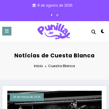
Saltar
8 de agosto de 2026
al
contenido
Noticias de Cuesta Blanca
Inicio
Cuesta Blanca
26 de marzo de 2026