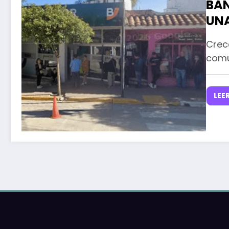
BAN
UNA
QUI
Crece
BA
comun
LEE