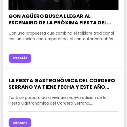
GON AGÜERO BUSCA LLEGAR AL
ESCENARIO DE LA PRÓXIMA FIESTA DEL
CORDERO SERRANO EN TANTI
Con una propuesta que combina el folklore tradicional
con un sonido contemporáneo, el cantautor cordobés…
LEER MÁS
LA FIESTA GASTRONÓMICA DEL CORDERO
29 de julio de 2026
SERRANO YA TIENE FECHA Y ESTE AÑO
LLEGA CON UNA IMPORTANTE NOVEDAD
Tanti se prepara para vivir una nueva edición de la
Fiesta Gastronómica del Cordero Serrano,…
LEER MÁS