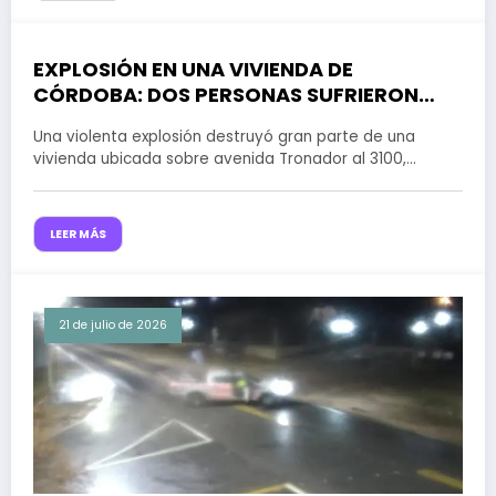
EXPLOSIÓN EN UNA VIVIENDA DE
28 de julio de 2026
CÓRDOBA: DOS PERSONAS SUFRIERON
GRAVES QUEMADURAS Y EL MOMENTO
Una violenta explosión destruyó gran parte de una
QUEDÓ REGISTRADO POR UNA CÁMARA
vivienda ubicada sobre avenida Tronador al 3100,…
LEER MÁS
21 de julio de 2026