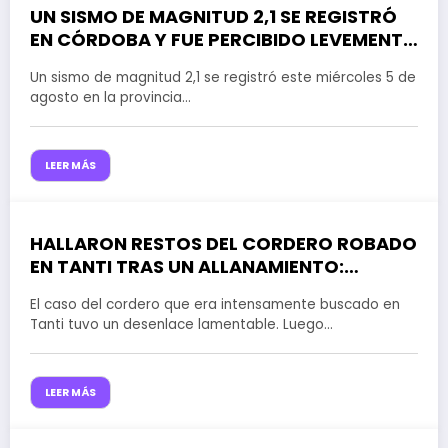
UN SISMO DE MAGNITUD 2,1 SE REGISTRÓ
5 de agosto de 2026
EN CÓRDOBA Y FUE PERCIBIDO LEVEMENTE
EN LOCALIDADES DEL VALLE DE PUNILLA
Un sismo de magnitud 2,1 se registró este miércoles 5 de
agosto en la provincia…
LEER MÁS
HALLARON RESTOS DEL CORDERO ROBADO
3 de agosto de 2026
EN TANTI TRAS UN ALLANAMIENTO:
DENUNCIAN DEMORAS DE LA JUSTICIA
El caso del cordero que era intensamente buscado en
Tanti tuvo un desenlace lamentable. Luego…
LEER MÁS