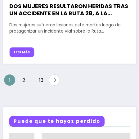
DOS MUJERES RESULTARON HERIDAS TRAS
UN ACCIDENTE EN LA RUTA 28, A LA
ALTURA DE LA GRUTA DE TANTI
Dos mujeres sufrieron lesiones este martes luego de
protagonizar un incidente vial sobre la Ruta…
LEER MÁS
Paginación
1
2
13
…
de
entradas
Puede que te hayas perdido