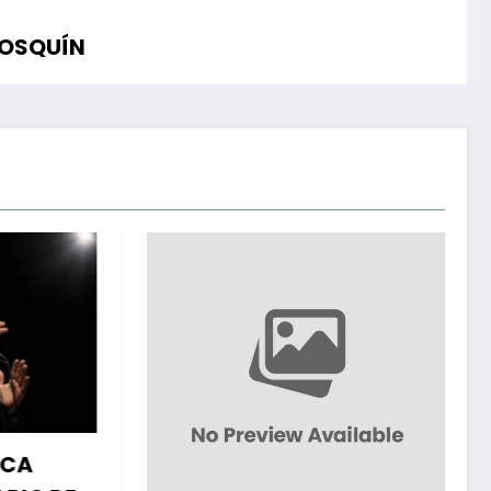
COSQUÍN
A