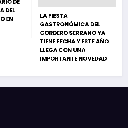
O DE
DEL
LA FIESTA
E
EN
GASTRONÓMICA DEL
V
CORDERO SERRANO YA
D
TIENE FECHA Y ESTE AÑO
S
LLEGA CON UNA
Q
IMPORTANTE NOVEDAD
R