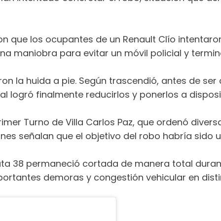
on que los ocupantes de un Renault Clío intentaron 
r una maniobra para evitar un móvil policial y term
on la huida a pie. Según trascendió, antes de se
l logró finalmente reducirlos y ponerlos a disposic
imer Turno de Villa Carlos Paz, que ordenó diversa
ones señalan que el objetivo del robo habría sido
a 38 permaneció cortada de manera total durante 
rtantes demoras y congestión vehicular en distin