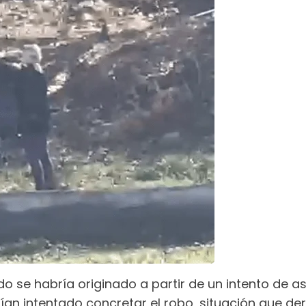
o se habría originado a partir de un intento de a
n intentado concretar el robo, situación que deriv